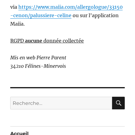
via
https://www.maiia.com/allergologue/33150
-cenon/palussiere-celine
ou sur l’application
Maiia.
RGPD
aucune
donnée collectée
Mis en web Pierre Parent
34210 Félines-Minervois
RE
Recherche
pour :
Accueil